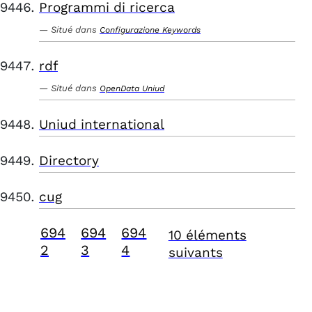
Programmi di ricerca
Situé dans
Configurazione Keywords
rdf
Situé dans
OpenData Uniud
Uniud international
Directory
cug
694
694
694
10 éléments
2
3
4
suivants