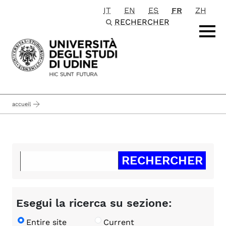
IT
EN
ES
FR
ZH
Passa al contenuto principale
RECHERCHER
accueil
Esegui la ricerca su sezione:
Entire site
Current