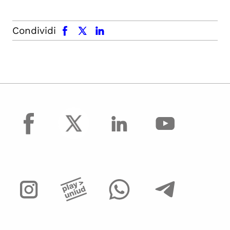
facebook
x.com
linkedin
Condividi
facebook