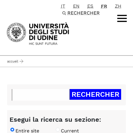
IT
EN
ES
FR
ZH
Passa al contenuto principale
RECHERCHER
accueil
Esegui la ricerca su sezione:
Entire site
Current