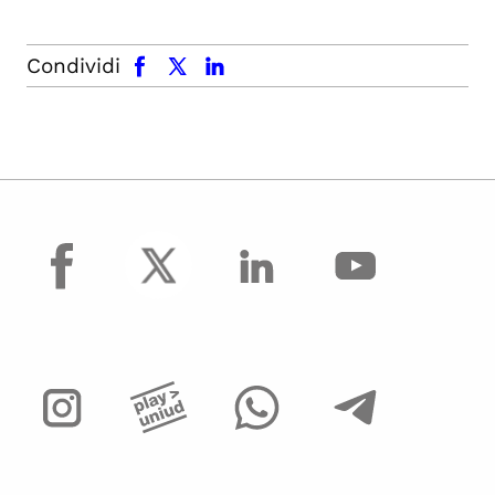
facebook
x.com
linkedin
Condividi
facebook