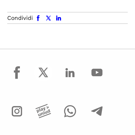
facebook
x.com
linkedin
Condividi
facebook