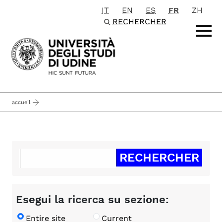
IT
EN
ES
FR
ZH
Passa al contenuto principale
RECHERCHER
accueil
Esegui la ricerca su sezione:
Entire site
Current