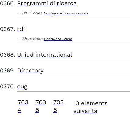
Programmi di ricerca
Situé dans
Configurazione Keywords
rdf
Situé dans
OpenData Uniud
Uniud international
Directory
cug
703
703
703
10 éléments
4
5
6
suivants