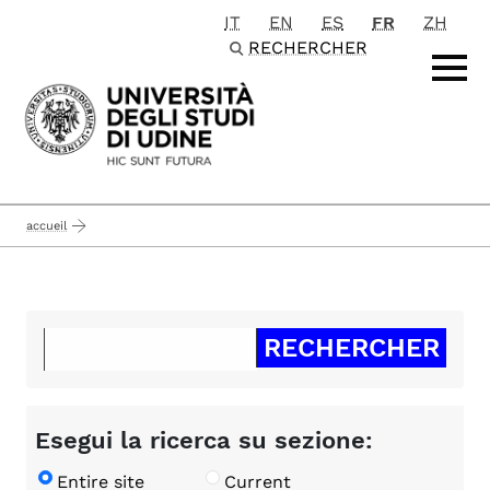
IT
EN
ES
FR
ZH
Passa al contenuto principale
RECHERCHER
accueil
Esegui la ricerca su sezione:
Entire site
Current