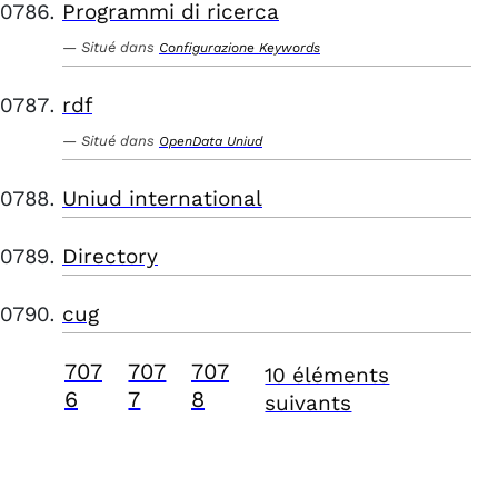
Programmi di ricerca
Situé dans
Configurazione Keywords
rdf
Situé dans
OpenData Uniud
Uniud international
Directory
cug
707
707
707
10 éléments
6
7
8
suivants