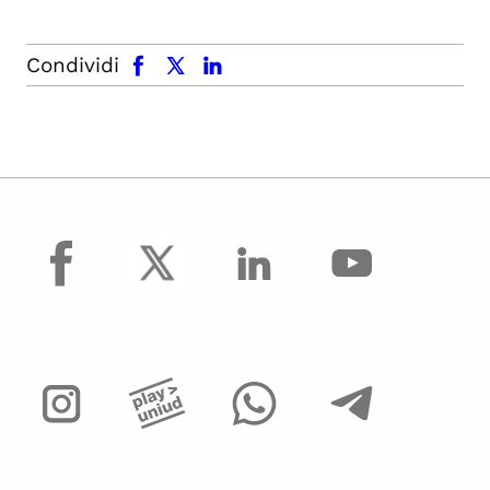
facebook
x.com
linkedin
Condividi
facebook