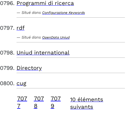
Programmi di ricerca
Situé dans
Configurazione Keywords
rdf
Situé dans
OpenData Uniud
Uniud international
Directory
cug
707
707
707
10 éléments
7
8
9
suivants