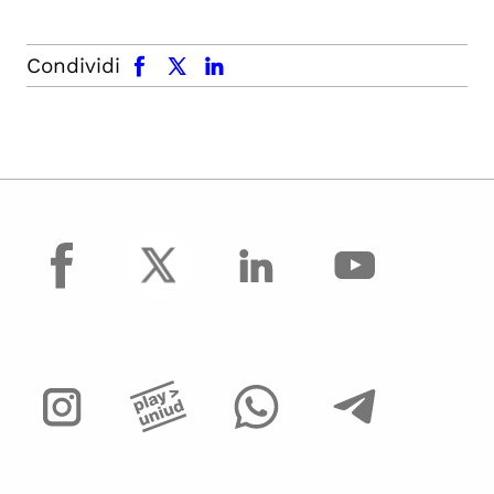
facebook
x.com
linkedin
Condividi
facebook