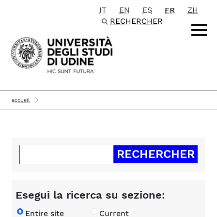
IT
EN
ES
FR
ZH
Passa al contenuto principale
RECHERCHER
accueil
Esegui la ricerca su sezione:
Entire site
Current