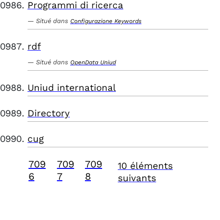
Programmi di ricerca
Situé dans
Configurazione Keywords
rdf
Situé dans
OpenData Uniud
Uniud international
Directory
cug
709
709
709
10 éléments
6
7
8
suivants