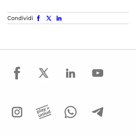
facebook
x.com
linkedin
Condividi
facebook