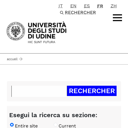
IT
EN
ES
FR
ZH
Passa al contenuto principale
RECHERCHER
accueil
Esegui la ricerca su sezione:
Entire site
Current