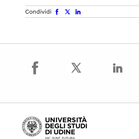
facebook
x.com
linkedin
Condividi
facebook