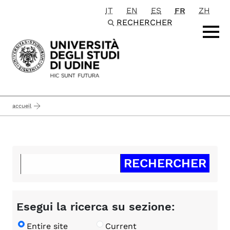
IT
EN
ES
FR
ZH
Passa al contenuto principale
RECHERCHER
accueil
Esegui la ricerca su sezione:
Entire site
Current