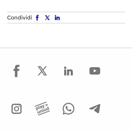
facebook
x.com
linkedin
Condividi
facebook