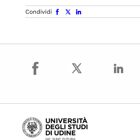
facebook
x.com
linkedin
Condividi
facebook