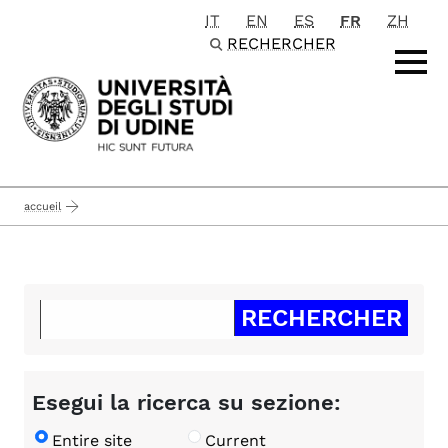
IT
EN
ES
FR
ZH
Passa al contenuto principale
RECHERCHER
accueil
Esegui la ricerca su sezione:
Entire site
Current