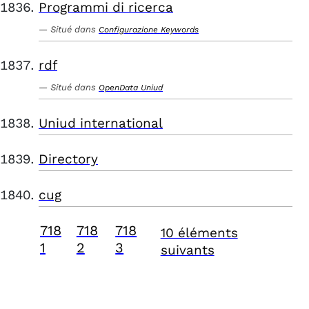
Programmi di ricerca
Situé dans
Configurazione Keywords
rdf
Situé dans
OpenData Uniud
Uniud international
Directory
cug
718
718
718
10 éléments
1
2
3
suivants