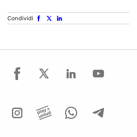
facebook
x.com
linkedin
Condividi
facebook