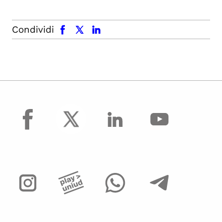
facebook
x.com
linkedin
Condividi
facebook