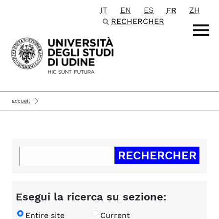
IT
EN
ES
FR
ZH
Passa al contenuto principale
RECHERCHER
accueil
Esegui la ricerca su sezione:
Entire site
Current