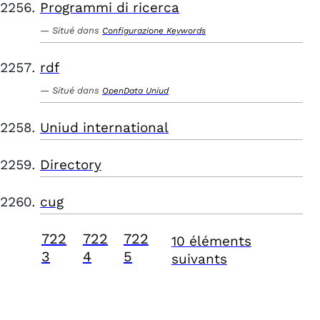
Programmi di ricerca
Situé dans
Configurazione Keywords
rdf
Situé dans
OpenData Uniud
Uniud international
Directory
cug
722
722
722
10 éléments
3
4
5
suivants