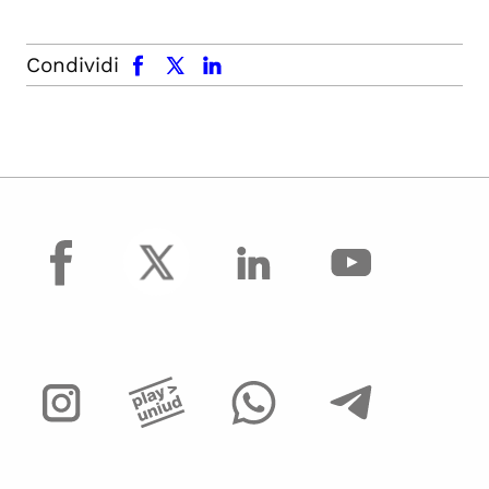
facebook
x.com
linkedin
Condividi
facebook