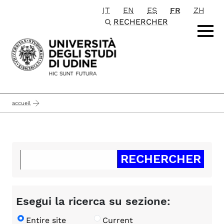
IT
EN
ES
FR
ZH
Passa al contenuto principale
RECHERCHER
accueil
Esegui la ricerca su sezione:
Entire site
Current