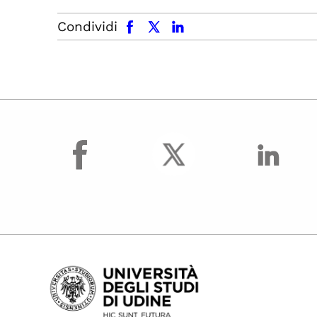
facebook
x.com
linkedin
Condividi
facebook