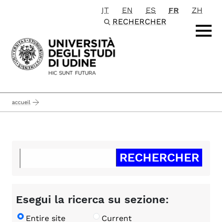
IT
EN
ES
FR
ZH
Passa al contenuto principale
RECHERCHER
accueil
Esegui la ricerca su sezione:
Entire site
Current