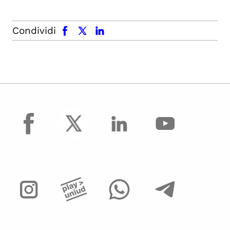
facebook
x.com
linkedin
Condividi
facebook