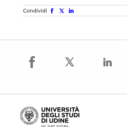
facebook
x.com
linkedin
Condividi
facebook