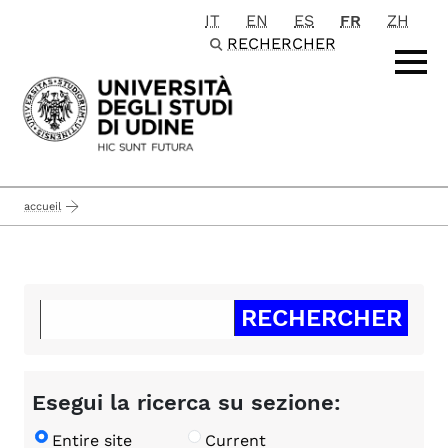
IT
EN
ES
FR
ZH
Passa al contenuto principale
RECHERCHER
accueil
Esegui la ricerca su sezione:
Entire site
Current