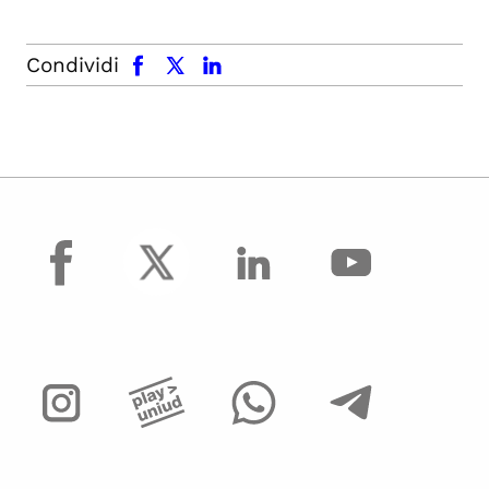
facebook
x.com
linkedin
Condividi
facebook