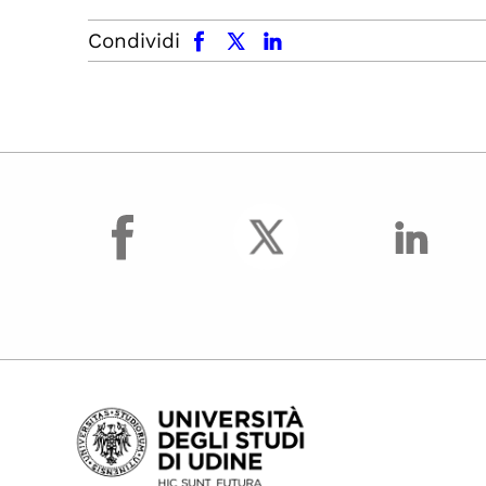
facebook
x.com
linkedin
Condividi
facebook