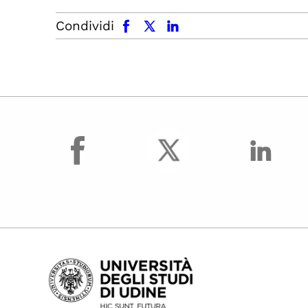
facebook
x.com
linkedin
Condividi
facebook