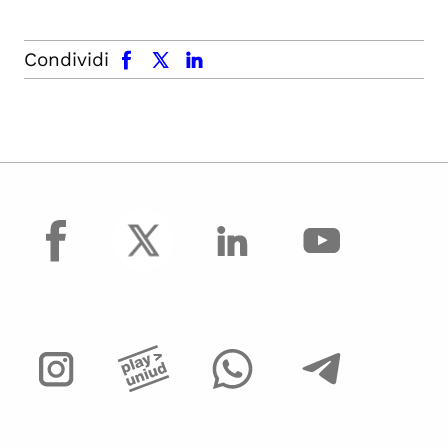
facebook
x.com
linkedin
Condividi
facebook