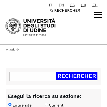
IT
EN
ES
FR
ZH
Passa al contenuto principale
RECHERCHER
accueil
Esegui la ricerca su sezione:
Entire site
Current