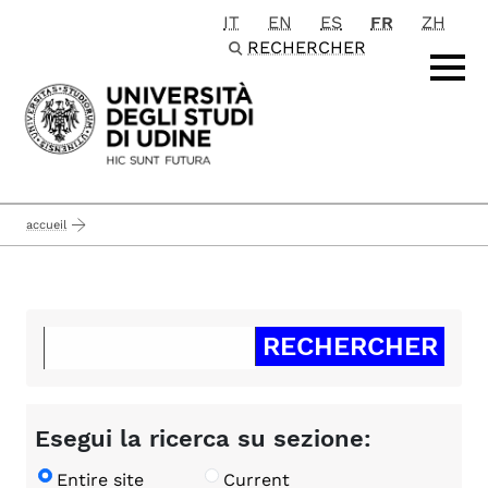
IT
EN
ES
FR
ZH
Passa al contenuto principale
RECHERCHER
accueil
Esegui la ricerca su sezione:
Entire site
Current