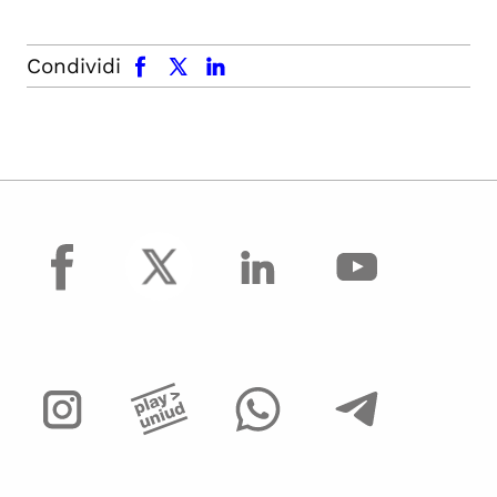
facebook
x.com
linkedin
Condividi
facebook