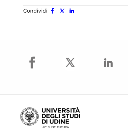
facebook
x.com
linkedin
Condividi
facebook