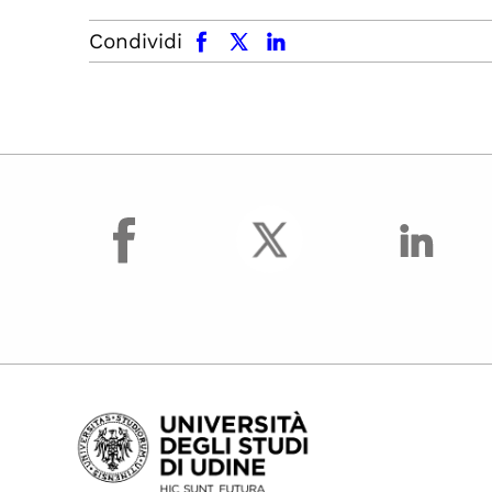
facebook
x.com
linkedin
Condividi
facebook