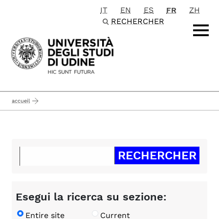
IT
EN
ES
FR
ZH
Passa al contenuto principale
RECHERCHER
accueil
Esegui la ricerca su sezione:
Entire site
Current