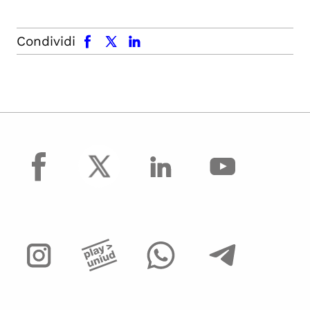
facebook
x.com
linkedin
Condividi
facebook