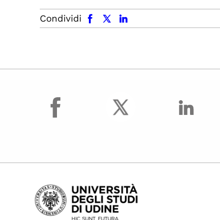
facebook
x.com
linkedin
Condividi
facebook