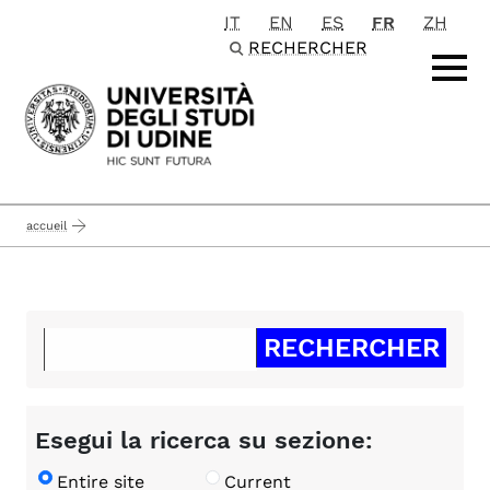
IT
EN
ES
FR
ZH
Passa al contenuto principale
RECHERCHER
accueil
Esegui la ricerca su sezione:
Entire site
Current