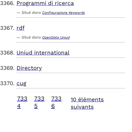
Programmi di ricerca
Situé dans
Configurazione Keywords
rdf
Situé dans
OpenData Uniud
Uniud international
Directory
cug
733
733
733
10 éléments
4
5
6
suivants