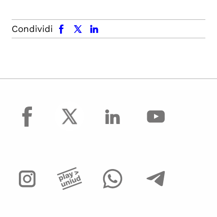
facebook
x.com
linkedin
Condividi
facebook