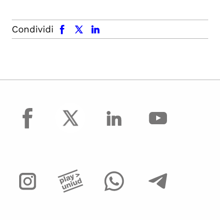
facebook
x.com
linkedin
Condividi
facebook