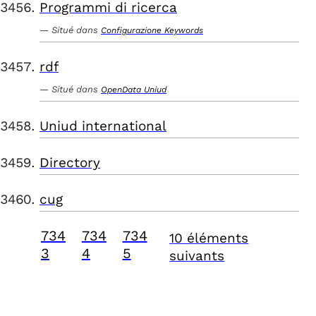
Programmi di ricerca
Situé dans
Configurazione Keywords
rdf
Situé dans
OpenData Uniud
Uniud international
Directory
cug
734
734
734
10 éléments
3
4
5
suivants