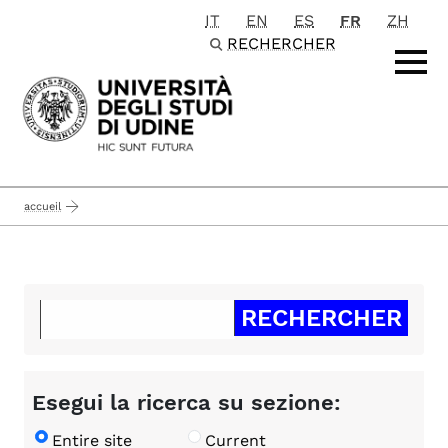
IT
EN
ES
FR
ZH
Passa al contenuto principale
RECHERCHER
accueil
Esegui la ricerca su sezione:
Entire site
Current