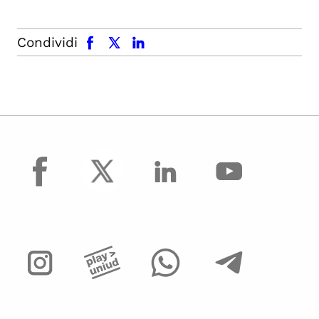
facebook
x.com
linkedin
Condividi
facebook