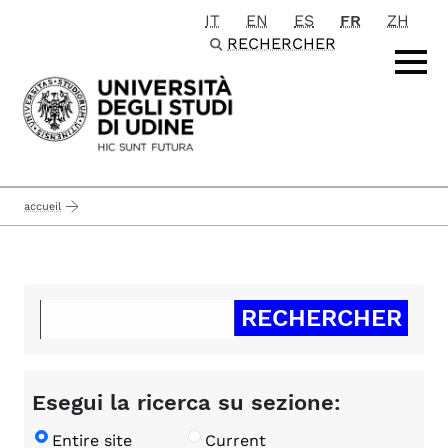
IT
EN
ES
FR
ZH
Passa al contenuto principale
RECHERCHER
accueil
Esegui la ricerca su sezione:
Entire site
Current