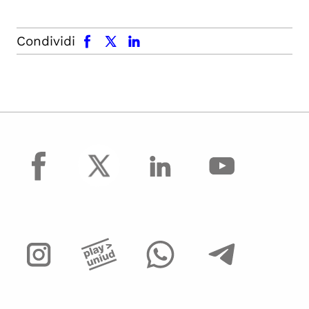
facebook
x.com
linkedin
Condividi
facebook