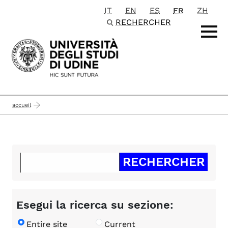
IT
EN
ES
FR
ZH
Passa al contenuto principale
RECHERCHER
accueil
Esegui la ricerca su sezione:
Entire site
Current