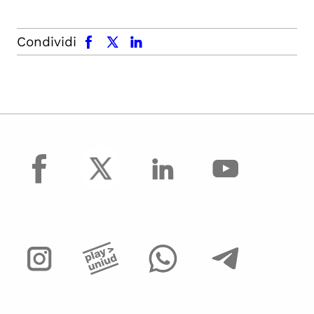
facebook
x.com
linkedin
Condividi
facebook