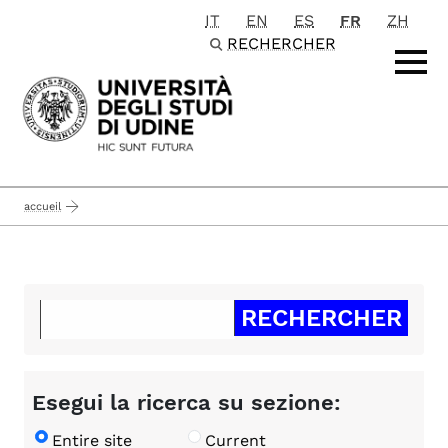
IT
EN
ES
FR
ZH
Passa al contenuto principale
RECHERCHER
accueil
Esegui la ricerca su sezione:
Entire site
Current