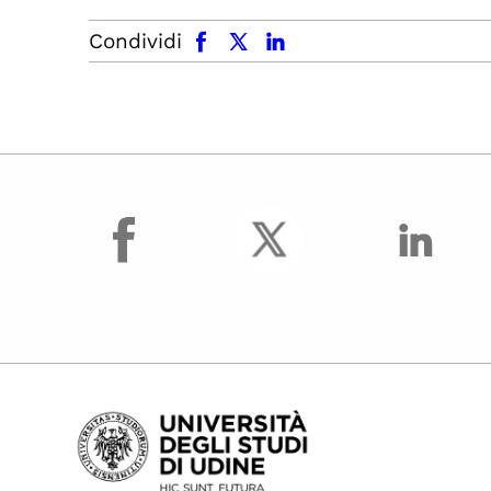
facebook
x.com
linkedin
Condividi
facebook