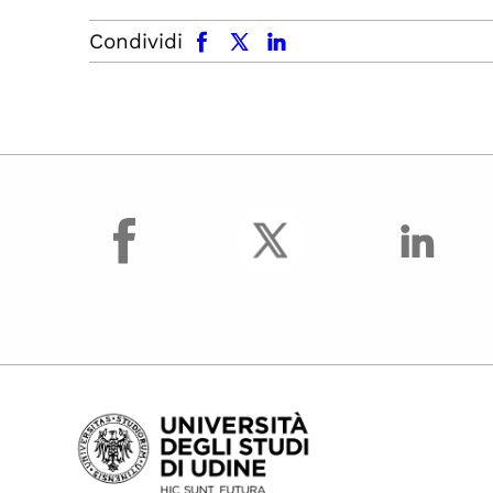
facebook
x.com
linkedin
Condividi
facebook