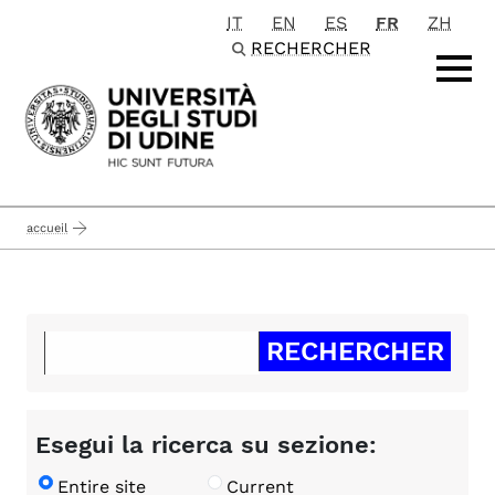
IT
EN
ES
FR
ZH
Passa al contenuto principale
RECHERCHER
accueil
Esegui la ricerca su sezione:
Entire site
Current