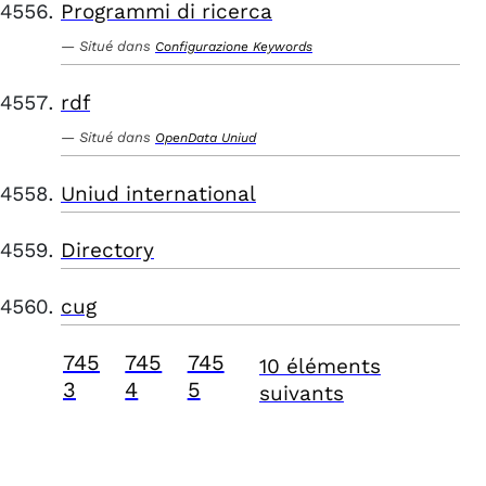
Programmi di ricerca
Situé dans
Configurazione Keywords
rdf
Situé dans
OpenData Uniud
Uniud international
Directory
cug
745
745
745
10 éléments
3
4
5
suivants