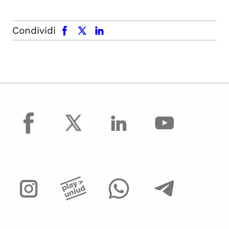
facebook
x.com
linkedin
Condividi
facebook