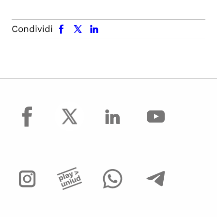
facebook
x.com
linkedin
Condividi
facebook