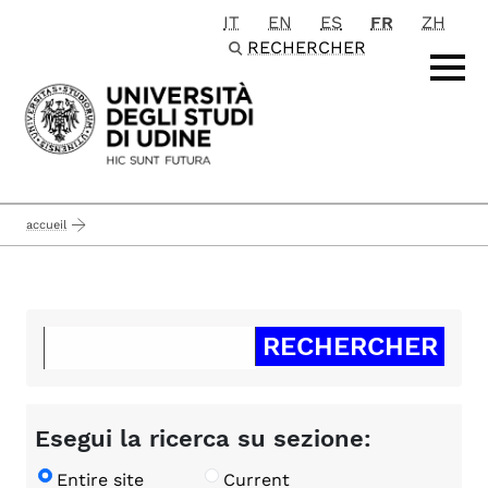
IT
EN
ES
FR
ZH
Passa al contenuto principale
RECHERCHER
accueil
Esegui la ricerca su sezione:
Entire site
Current