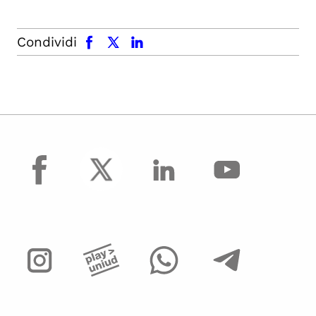
facebook
x.com
linkedin
Condividi
facebook