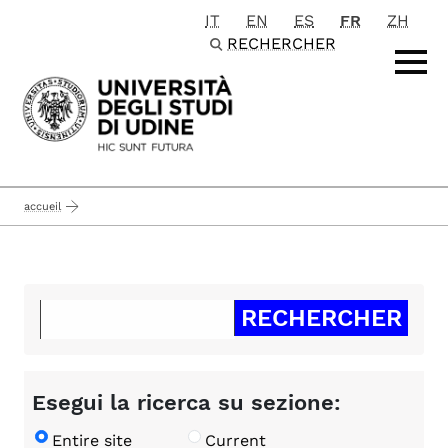
IT
EN
ES
FR
ZH
Passa al contenuto principale
RECHERCHER
accueil
Esegui la ricerca su sezione:
Entire site
Current