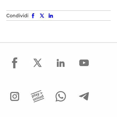
facebook
x.com
linkedin
Condividi
facebook