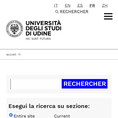
IT
EN
ES
FR
ZH
Passa al contenuto principale
RECHERCHER
accueil
Esegui la ricerca su sezione:
Entire site
Current