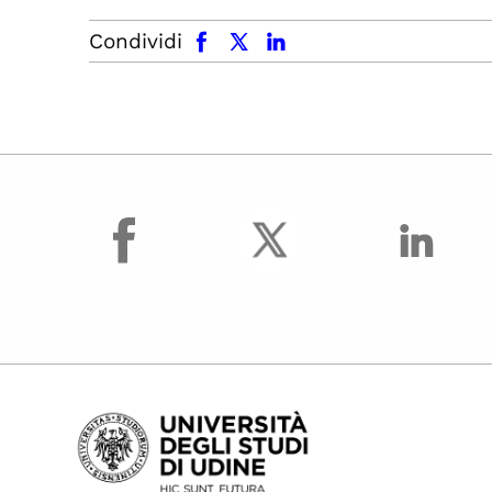
facebook
x.com
linkedin
Condividi
facebook