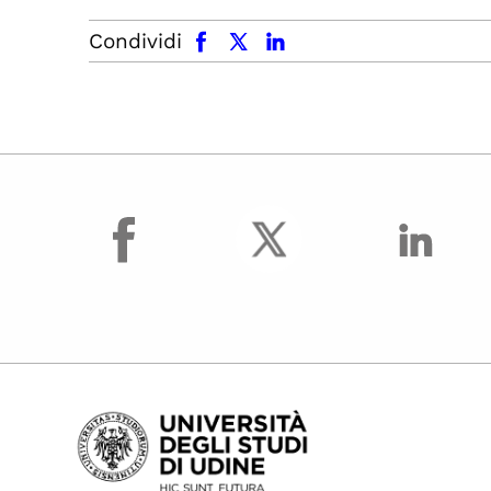
facebook
x.com
linkedin
Condividi
facebook