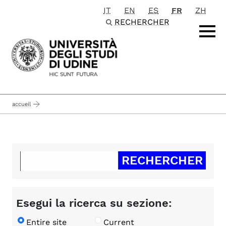
IT
EN
ES
FR
ZH
Passa al contenuto principale
RECHERCHER
accueil
Esegui la ricerca su sezione:
Entire site
Current