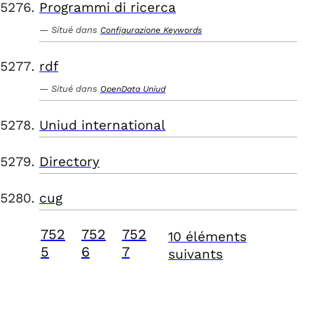
Programmi di ricerca
Situé dans
Configurazione Keywords
rdf
Situé dans
OpenData Uniud
Uniud international
Directory
cug
752
752
752
10 éléments
5
6
7
suivants