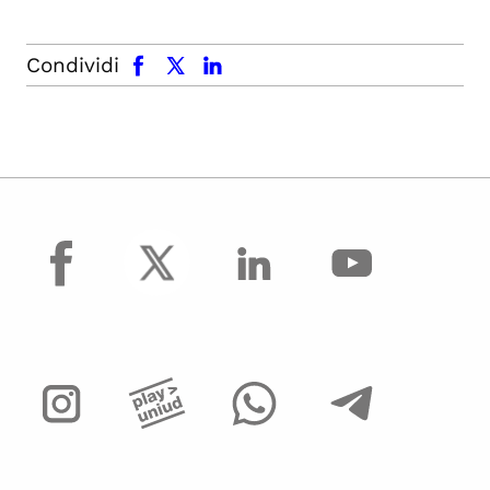
facebook
x.com
linkedin
Condividi
facebook