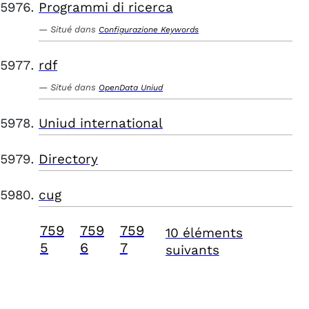
Programmi di ricerca
Situé dans
Configurazione Keywords
rdf
Situé dans
OpenData Uniud
Uniud international
Directory
cug
759
759
759
10 éléments
5
6
7
suivants