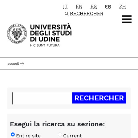
IT
EN
ES
FR
ZH
Passa al contenuto principale
RECHERCHER
accueil
Esegui la ricerca su sezione:
Entire site
Current