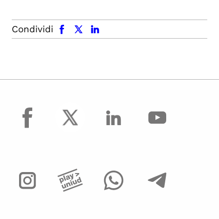
facebook
x.com
linkedin
Condividi
facebook