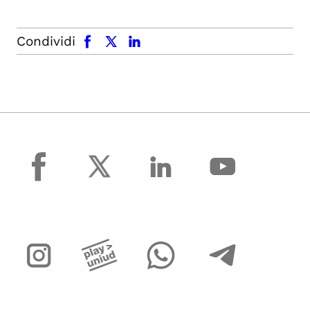
facebook
x.com
linkedin
Condividi
facebook