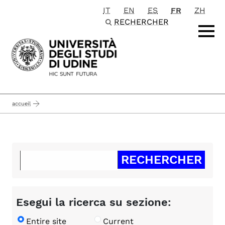
IT
EN
ES
FR
ZH
Passa al contenuto principale
RECHERCHER
accueil
Esegui la ricerca su sezione:
Entire site
Current