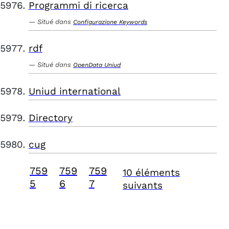
Programmi di ricerca
Situé dans
Configurazione Keywords
rdf
Situé dans
OpenData Uniud
Uniud international
Directory
cug
759
759
759
10 éléments
5
6
7
suivants