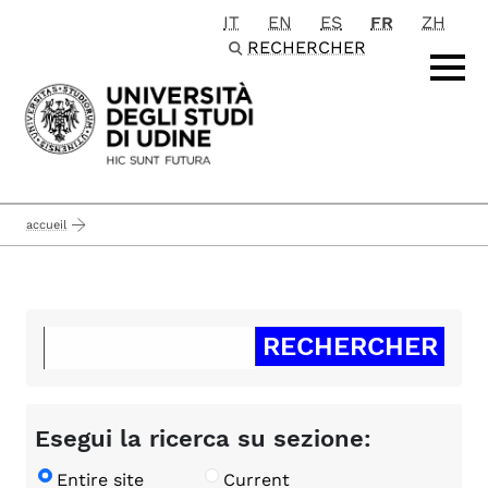
IT
EN
ES
FR
ZH
Passa al contenuto principale
RECHERCHER
accueil
Esegui la ricerca su sezione:
Entire site
Current