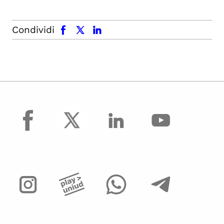
facebook
x.com
linkedin
Condividi
facebook