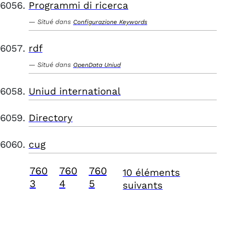
Programmi di ricerca
Situé dans
Configurazione Keywords
rdf
Situé dans
OpenData Uniud
Uniud international
Directory
cug
760
760
760
10 éléments
3
4
5
suivants