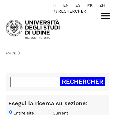
IT
EN
ES
FR
ZH
Passa al contenuto principale
RECHERCHER
accueil
Esegui la ricerca su sezione:
Entire site
Current