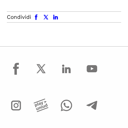
facebook
x.com
linkedin
Condividi
facebook