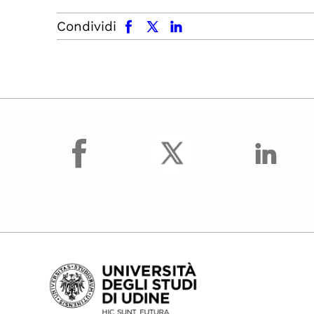
facebook
x.com
linkedin
Condividi
facebook