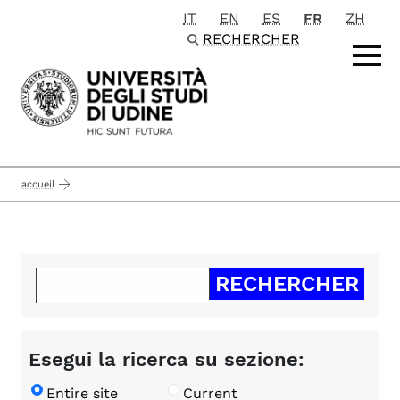
IT
EN
ES
FR
ZH
Passa al contenuto principale
RECHERCHER
accueil
Esegui la ricerca su sezione:
Entire site
Current