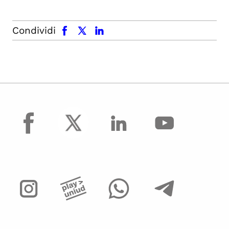
facebook
x.com
linkedin
Condividi
facebook