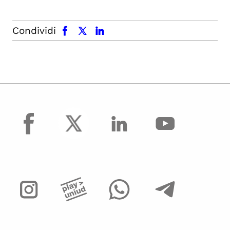
facebook
x.com
linkedin
Condividi
facebook