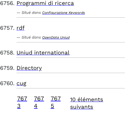
Programmi di ricerca
Situé dans
Configurazione Keywords
rdf
Situé dans
OpenData Uniud
Uniud international
Directory
cug
767
767
767
10 éléments
3
4
5
suivants