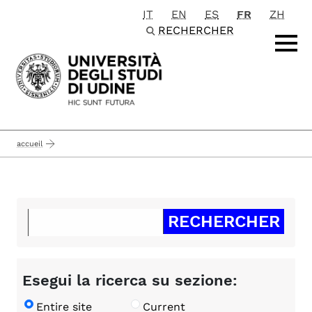
IT
EN
ES
FR
ZH
Passa al contenuto principale
RECHERCHER
accueil
Esegui la ricerca su sezione:
Entire site
Current