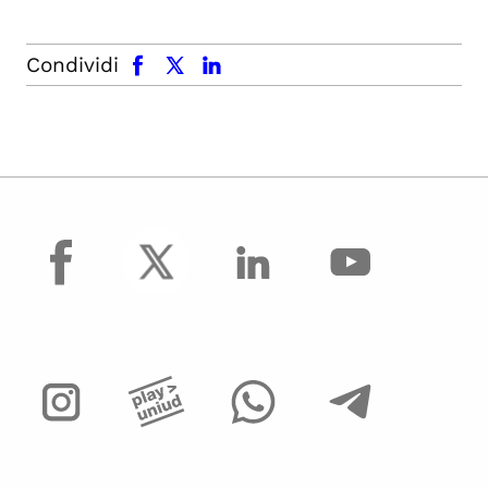
facebook
x.com
linkedin
Condividi
facebook