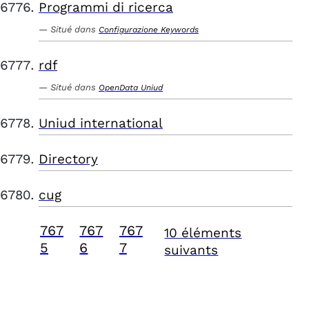
Programmi di ricerca
Situé dans
Configurazione Keywords
rdf
Situé dans
OpenData Uniud
Uniud international
Directory
cug
767
767
767
10 éléments
5
6
7
suivants