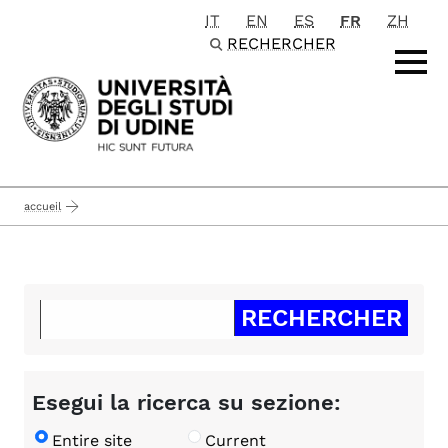
IT
EN
ES
FR
ZH
Passa al contenuto principale
RECHERCHER
accueil
Esegui la ricerca su sezione:
Entire site
Current