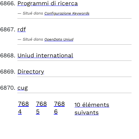
Programmi di ricerca
Situé dans
Configurazione Keywords
rdf
Situé dans
OpenData Uniud
Uniud international
Directory
cug
768
768
768
10 éléments
4
5
6
suivants