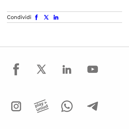
facebook
x.com
linkedin
Condividi
facebook