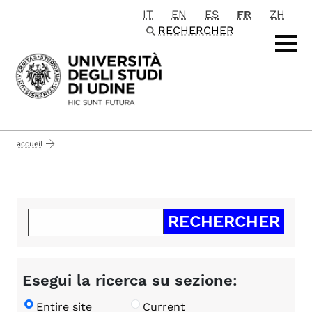
IT
EN
ES
FR
ZH
Passa al contenuto principale
RECHERCHER
accueil
Esegui la ricerca su sezione:
Entire site
Current