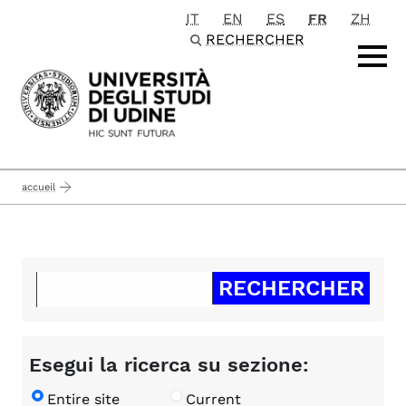
IT
EN
ES
FR
ZH
Passa al contenuto principale
RECHERCHER
accueil
Esegui la ricerca su sezione:
Entire site
Current