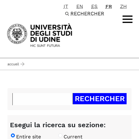
IT
EN
ES
FR
ZH
Passa al contenuto principale
RECHERCHER
accueil
Esegui la ricerca su sezione:
Entire site
Current