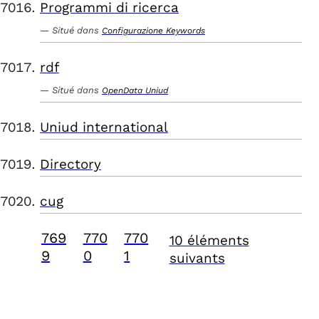
Programmi di ricerca
Situé dans
Configurazione Keywords
rdf
Situé dans
OpenData Uniud
Uniud international
Directory
cug
769
770
770
10 éléments
9
0
1
suivants