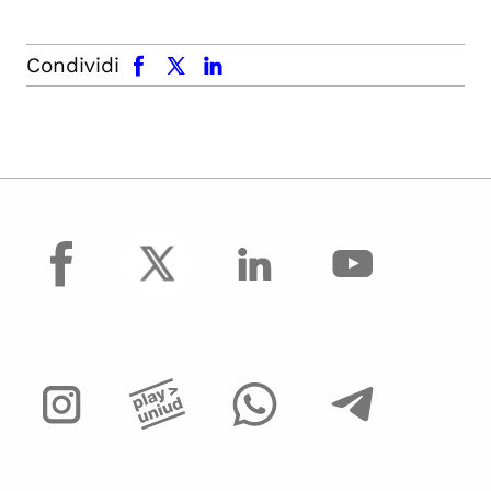
facebook
x.com
linkedin
Condividi
facebook